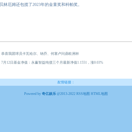
贝林厄姆还包揽了2023年的金童奖和科帕奖。
：
恭喜我团球员卡瓦哈尔、纳乔、何塞卢问鼎欧洲杯
：
7月12日基金净值：永赢智益纯债三个月最新净值1.1551，涨0.03%
友情链接：
Powered by
奇亿娱乐
@2013-2022
RSS地图
HTML地图