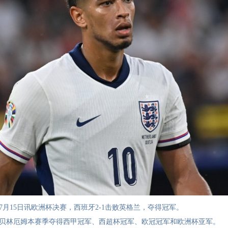
7月15日讯欧洲杯决赛，西班牙2-1击败英格兰，夺得冠军。
贝林厄姆本赛季夺得西甲冠军、西超杯冠军、欧冠冠军和欧洲杯亚军。